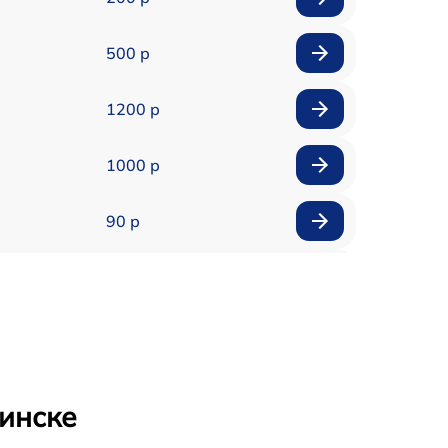
500 р
1200 р
1000 р
90 р
150 р
бинске