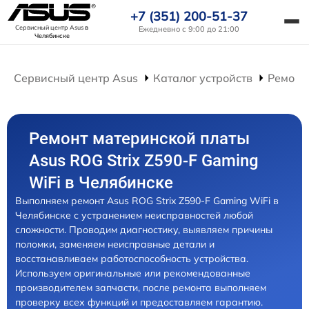
+7 (351) 200-51-37
Сервисный центр Asus
в
Ежедневно с 9:00 до 21:00
Челябинске
Сервисный центр Asus
Каталог устройств
Ремонт
Ремонт материнской платы
Asus ROG Strix Z590-F Gaming
WiFi в Челябинске
Выполняем ремонт Asus ROG Strix Z590-F Gaming WiFi в
Челябинске с устранением неисправностей любой
сложности. Проводим диагностику, выявляем причины
поломки, заменяем неисправные детали и
восстанавливаем работоспособность устройства.
Используем оригинальные или рекомендованные
производителем запчасти, после ремонта выполняем
проверку всех функций и предоставляем гарантию.