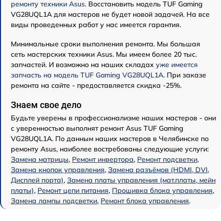
ремонту техники Asus
. Восстановить модель TUF Gaming
VG28UQL1A для мастеров не будет новой задачей. На все
виды проведенных работ у нас имеется гарантия.
Минимальные сроки выполнения ремонта. Мы большая
сеть мастерских техники Asus. Мы имеем более 20 тыс.
запчастей. И возможно на наших складах
уже имеется
запчасть на модель TUF Gaming VG28UQL1A
. При заказе
ремонта на сайте - предоставляется скидка -25%.
Знаем свое дело
Будьте уверены в профессионализме наших мастеров - они
с уверенностью выполнят ремонт Asus TUF Gaming
VG28UQL1A. По данным наших мастеров в Челябинске по
ремонту Asus, наиболее востребованы следующие услуги:
Замена матрицы
,
Ремонт инвертора
,
Ремонт подсветки
,
Замена кнопок управления
,
Замена разъёмов (HDMI, DVI,
Дисплей порта)
,
Замена платы управления (мат.платы, мейн
платы)
,
Ремонт цепи питания
,
Прошивка блока управления
,
Замена лампы подсветки
,
Ремонт блока управления
.