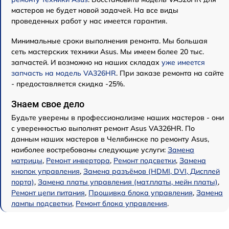
мастеров не будет новой задачей. На все виды
проведенных работ у нас имеется гарантия.
Минимальные сроки выполнения ремонта. Мы большая
сеть мастерских техники Asus. Мы имеем более 20 тыс.
запчастей. И возможно на наших складах
уже имеется
запчасть на модель VA326HR
. При заказе ремонта на сайте
- предоставляется скидка -25%.
Знаем свое дело
Будьте уверены в профессионализме наших мастеров - они
с уверенностью выполнят ремонт Asus VA326HR. По
данным наших мастеров в Челябинске по ремонту Asus,
наиболее востребованы следующие услуги:
Замена
матрицы
,
Ремонт инвертора
,
Ремонт подсветки
,
Замена
кнопок управления
,
Замена разъёмов (HDMI, DVI, Дисплей
порта)
,
Замена платы управления (мат.платы, мейн платы)
,
Ремонт цепи питания
,
Прошивка блока управления
,
Замена
лампы подсветки
,
Ремонт блока управления
.