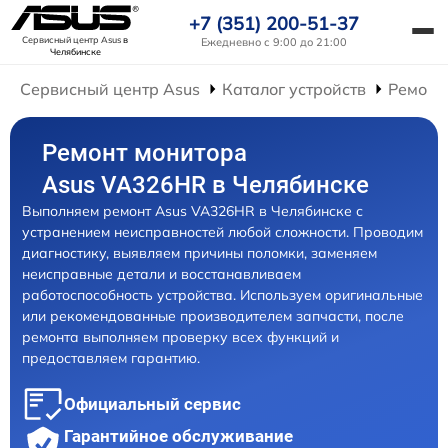
+7 (351) 200-51-37
Сервисный центр Asus
в
Ежедневно с 9:00 до 21:00
Челябинске
Сервисный центр Asus
Каталог устройств
Ремонт
Ремонт монитора
Asus VA326HR в Челябинске
Выполняем ремонт Asus VA326HR в Челябинске с
устранением неисправностей любой сложности. Проводим
диагностику, выявляем причины поломки, заменяем
неисправные детали и восстанавливаем
работоспособность устройства. Используем оригинальные
или рекомендованные производителем запчасти, после
ремонта выполняем проверку всех функций и
предоставляем гарантию.
Официальный сервис
Гарантийное обслуживание