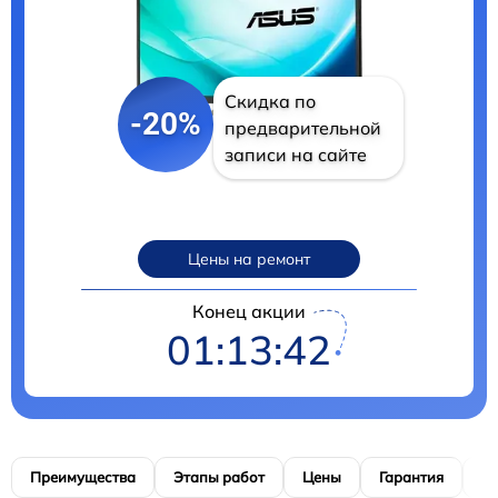
Скидка по
-20%
предварительной
записи на сайте
Цены на ремонт
Конец акции
01:13:41
Преимущества
Этапы работ
Цены
Гарантия
М