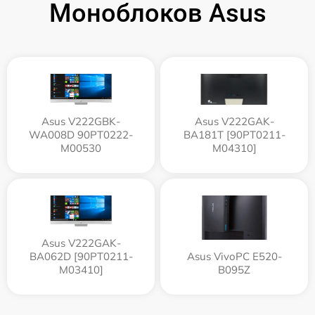
Моноблоков Asus
Asus V222GBK-
Asus V222GAK-
WA008D 90PT0222-
BA181T [90PT0211-
M00530
M04310]
Asus V222GAK-
BA062D [90PT0211-
Asus VivoPC E520-
M03410]
B095Z