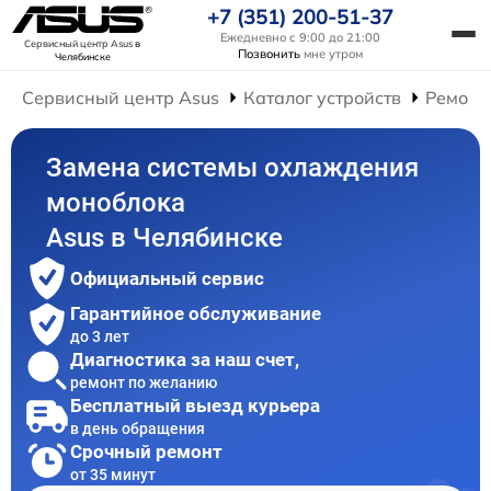
+7 (351) 200-51-37
Ежедневно с 9:00 до 21:00
Сервисный центр Asus
в
Позвонить
мне утром
Челябинске
Сервисный центр Asus
Каталог устройств
Ремонт
Замена системы охлаждения
моноблока
Asus в Челябинске
Официальный сервис
Гарантийное обслуживание
до 3 лет
Диагностика за наш счет,
ремонт по желанию
Бесплатный выезд курьера
в день обращения
Срочный ремонт
от 35 минут