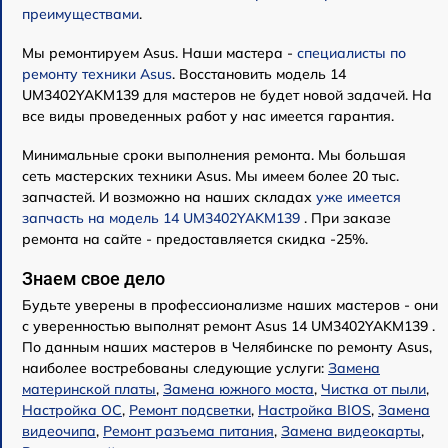
преимуществами
.
Мы ремонтируем Asus. Наши мастера -
специалисты по
ремонту техники Asus
. Восстановить модель 14
UM3402YAKM139 для мастеров не будет новой задачей. На
все виды проведенных работ у нас имеется гарантия.
Минимальные сроки выполнения ремонта. Мы большая
сеть мастерских техники Asus. Мы имеем более 20 тыс.
запчастей. И возможно на наших складах
уже имеется
запчасть на модель 14 UM3402YAKM139
. При заказе
ремонта на сайте - предоставляется скидка -25%.
Знаем свое дело
Будьте уверены в профессионализме наших мастеров - они
с уверенностью выполнят ремонт Asus 14 UM3402YAKM139 .
По данным наших мастеров в Челябинске по ремонту Asus,
наиболее востребованы следующие услуги:
Замена
материнской платы
,
Замена южного моста
,
Чистка от пыли
,
Настройка ОС
,
Ремонт подсветки
,
Настройка BIOS
,
Замена
видеочипа
,
Ремонт разъема питания
,
Замена видеокарты
,