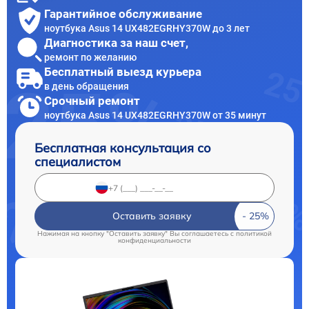
Гарантийное обслуживание
ноутбука Asus 14 UX482EGRHY370W до 3 лет
Диагностика за наш счет,
ремонт по желанию
Бесплатный выезд курьера
в день обращения
Срочный ремонт
ноутбука Asus 14 UX482EGRHY370W от 35 минут
Бесплатная консультация со
специалистом
Оставить заявку
Нажимая на кнопку "Оставить заявку" Вы соглашаетесь c
политикой
конфиденциальности