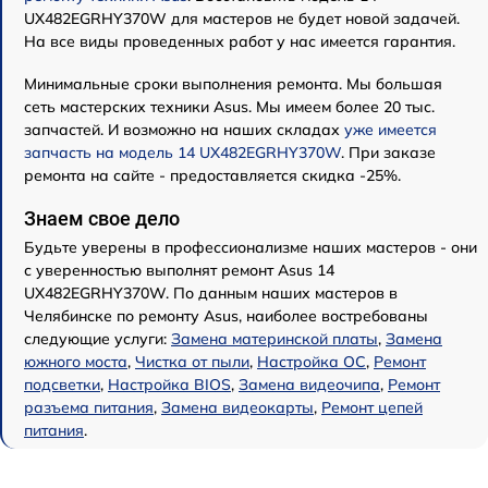
UX482EGRHY370W для мастеров не будет новой задачей.
На все виды проведенных работ у нас имеется гарантия.
Минимальные сроки выполнения ремонта. Мы большая
сеть мастерских техники Asus. Мы имеем более 20 тыс.
запчастей. И возможно на наших складах
уже имеется
запчасть на модель 14 UX482EGRHY370W
. При заказе
ремонта на сайте - предоставляется скидка -25%.
Знаем свое дело
Будьте уверены в профессионализме наших мастеров - они
с уверенностью выполнят ремонт Asus 14
UX482EGRHY370W. По данным наших мастеров в
Челябинске по ремонту Asus, наиболее востребованы
следующие услуги:
Замена материнской платы
,
Замена
южного моста
,
Чистка от пыли
,
Настройка ОС
,
Ремонт
подсветки
,
Настройка BIOS
,
Замена видеочипа
,
Ремонт
разъема питания
,
Замена видеокарты
,
Ремонт цепей
питания
.