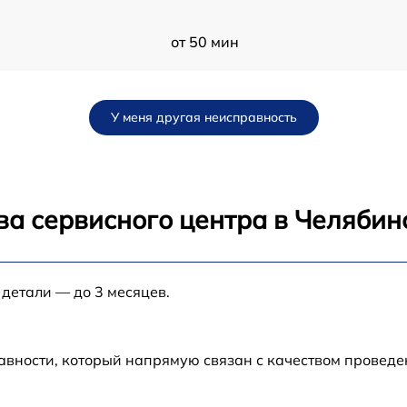
от 50 мин
от 120 мин
У меня другая неисправность
от 70 мин
от 30 мин
ва сервисного центра в Челябин
от 80 мин
 детали — до 3 месяцев.
от 80 мин
от 60 мин
авности, который напрямую связан с качеством провед
от 70 мин