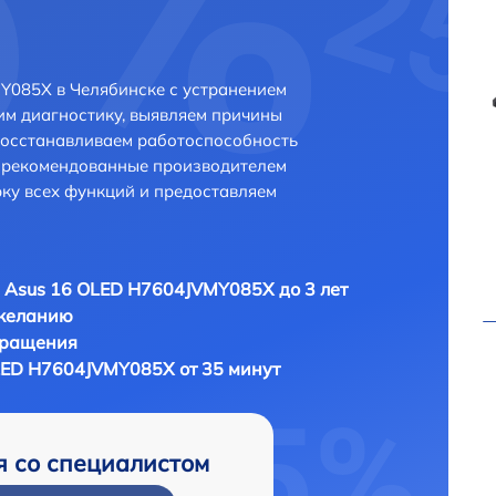
Y085X в Челябинске с устранением
м диагностику, выявляем причины
восстанавливаем работоспособность
и рекомендованные производителем
рку всех функций и предоставляем
 Asus 16 OLED H7604JVMY085X до 3 лет
 желанию
бращения
LED H7604JVMY085X от 35 минут
я со специалистом