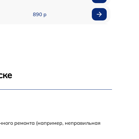
890 р
1800 р
1500 р
995 р
ске
2600 р
1145 р
1060 р
енного ремонта (например, неправильная
990 р