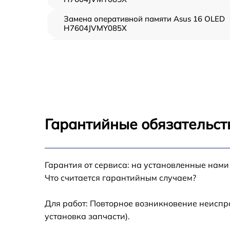
Замена оперативной памяти Asus 16 OLED
H7604JVMY085X
Замена процессора Asus 16 OLED
H7604JVMY085X
Замена системы охлаждения Asus 16 OLED
H7604JVMY085X
Замена термопасты Asus 16 OLED
H7604JVMY085X
Гарантийные обязательст
Замена северного моста Asus 16 OLED
H7604JVMY085X
Замена экрана Asus 16 OLED
Гарантия от сервиса: на установленные нами
H7604JVMY085X
Что считается гарантийным случаем?
Замена USB порта Asus 16 OLED
H7604JVMY085X
Для работ: Повторное возникновение неиспр
установка запчасти).
Восстановление данных Asus 16 OLED
H7604JVMY085X