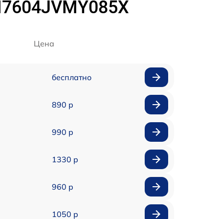
 H7604JVMY085X
Цена
бесплатно
890 р
990 р
1330 р
960 р
1050 р