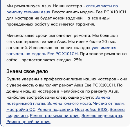
Мы ремонтируем Asus. Наши мастера -
специалисты по
ремонту техники Asus
. Восстановить модель Eee PC X101CH
для мастеров не будет новой задачей. На все виды
проведенных работ у нас имеется гарантия.
Минимальные сроки выполнения ремонта. Мы большая
сеть мастерских техники Asus. Мы имеем более 20 тыс.
запчастей. И возможно на наших складах
уже имеется
запчасть на модель Eee PC X101CH
. При заказе ремонта на
сайте - предоставляется скидка -25%.
Знаем свое дело
Будьте уверены в профессионализме наших мастеров - они
с уверенностью выполнят ремонт Asus Eee PC X101CH. По
данным наших мастеров в Челябинске по ремонту Asus,
наиболее востребованы следующие услуги:
Замена
материнской платы
,
Замена южного моста
,
Чистка от пыли
,
Настройка ОС
,
Ремонт подсветки
,
Настройка BIOS
,
Замена
видеочипа
,
Ремонт разъема питания
,
Замена видеокарты
,
Ремонт цепей питания
.