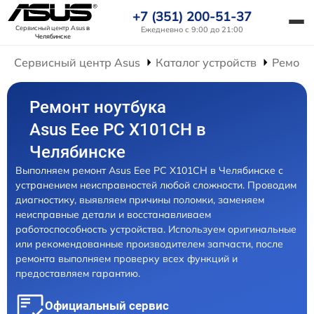
+7 (351) 200-51-37
Сервисный центр Asus
в
Ежедневно с 9:00 до 21:00
Челябинске
Сервисный центр Asus
Каталог устройств
Ремонт
Ремонт ноутбука
Asus Eee PC X101CH в
Челябинске
Выполняем ремонт Asus Eee PC X101CH в Челябинске с
устранением неисправностей любой сложности. Проводим
диагностику, выявляем причины поломки, заменяем
неисправные детали и восстанавливаем
работоспособность устройства. Используем оригинальные
или рекомендованные производителем запчасти, после
ремонта выполняем проверку всех функций и
предоставляем гарантию.
Официальный сервис