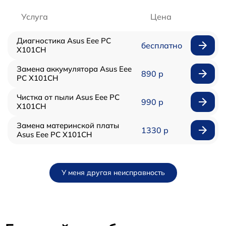
Услуга
Цена
Диагностика Asus Eee PC
бесплатно
X101CH
Замена аккумулятора Asus Eee
890 р
PC X101CH
Чистка от пыли Asus Eee PC
990 р
X101CH
Замена материнской платы
1330 р
Asus Eee PC X101CH
У меня другая неисправность