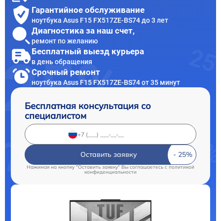
Гарантийное обслуживание
ноутбука Asus F15 FX517ZE-BS74 до 3 лет
Диагностика за наш счет,
ремонт по желанию
Бесплатный выезд курьера
в день обращения
Срочный ремонт
ноутбука Asus F15 FX517ZE-BS74 от 35 минут
Бесплатная консультация со
специалистом
Оставить заявку
Нажимая на кнопку "Оставить заявку" Вы соглашаетесь c
политикой
конфиденциальности