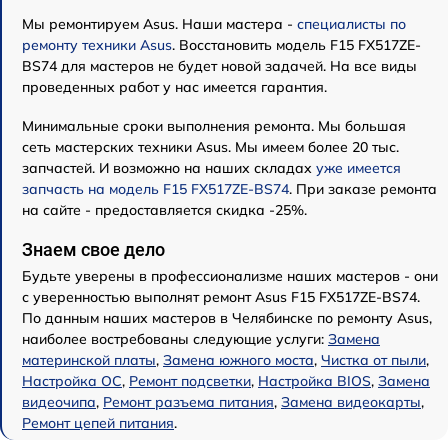
Мы ремонтируем Asus. Наши мастера -
специалисты по
ремонту техники Asus
. Восстановить модель F15 FX517ZE-
BS74 для мастеров не будет новой задачей. На все виды
проведенных работ у нас имеется гарантия.
Минимальные сроки выполнения ремонта. Мы большая
сеть мастерских техники Asus. Мы имеем более 20 тыс.
запчастей. И возможно на наших складах
уже имеется
запчасть на модель F15 FX517ZE-BS74
. При заказе ремонта
на сайте - предоставляется скидка -25%.
Знаем свое дело
Будьте уверены в профессионализме наших мастеров - они
с уверенностью выполнят ремонт Asus F15 FX517ZE-BS74.
По данным наших мастеров в Челябинске по ремонту Asus,
наиболее востребованы следующие услуги:
Замена
материнской платы
,
Замена южного моста
,
Чистка от пыли
,
Настройка ОС
,
Ремонт подсветки
,
Настройка BIOS
,
Замена
видеочипа
,
Ремонт разъема питания
,
Замена видеокарты
,
Ремонт цепей питания
.