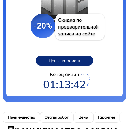
Скидка по
-20%
предварительной
записи на сайте
Цены на ремонт
Конец акции
01:13:41
Преимущества
Этапы работ
Цены
Гарантия
М