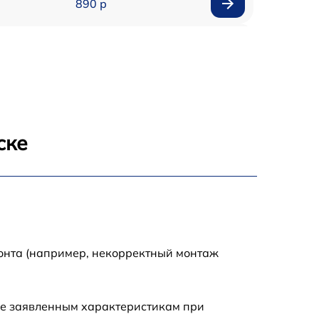
890 р
1800 р
1500 р
995 р
ске
2600 р
1145 р
1060 р
монта (например, некорректный монтаж
990 р
ие заявленным характеристикам при