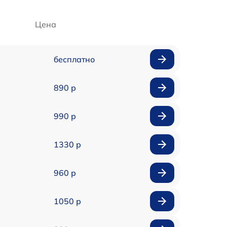
Цена
бесплатно
890 р
990 р
1330 р
960 р
1050 р