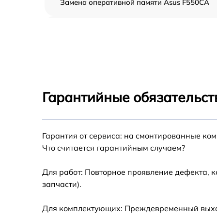
Замена оперативной памяти Asus F550CA
Замена процессора Asus F550CA
Замена системы охлаждения Asus F550CA
Замена термопасты Asus F550CA
Гарантийные обязательст
Замена северного моста Asus F550CA
Гарантия от сервиса: на смонтированные ко
Замена экрана Asus F550CA
Что считается гарантийным случаем?
Замена USB порта Asus F550CA
Для работ: Повторное проявление дефекта, 
запчасти).
Восстановление данных Asus F550CA
Для комплектующих: Преждевременный выход 