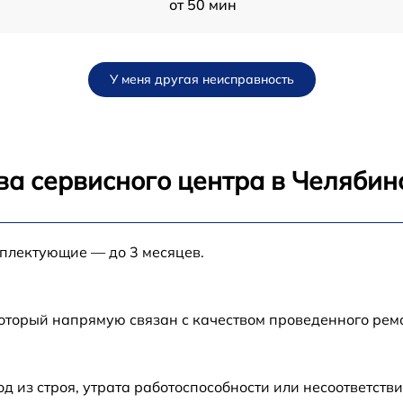
от 50 мин
от 120 мин
У меня другая неисправность
от 70 мин
от 30 мин
ва сервисного центра в Челябин
от 80 мин
мплектующие — до 3 месяцев.
от 80 мин
от 60 мин
который напрямую связан с качеством проведенного ре
от 70 мин
из строя, утрата работоспособности или несоответств