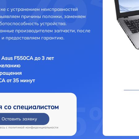
ке с устранением неисправностей
выявляем причины поломки, заменяем
ботоспособность устройства.
анные производителем запчасти, после
 и предоставляем гарантию.
 Asus F550CA до 3 лет
 желанию
бращения
CA от 35 минут
я со специалистом
Оставить заявку
есь c
политикой конфиденциальности