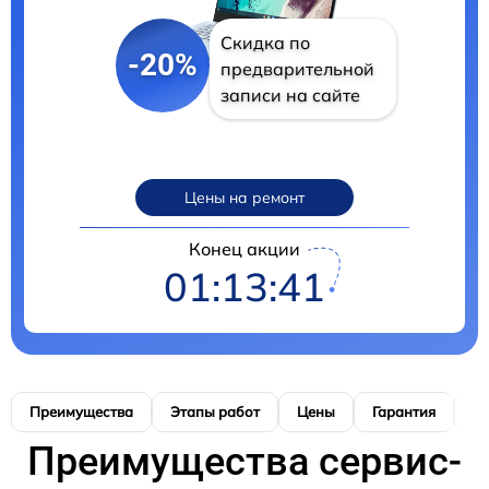
Скидка по
-20%
предварительной
записи на сайте
Цены на ремонт
Конец акции
01:13:40
Преимущества
Этапы работ
Цены
Гарантия
М
Преимущества сервис-