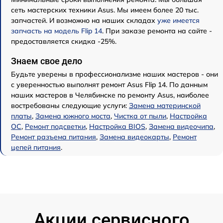
сеть мастерских техники Asus. Мы имеем более 20 тыс.
запчастей. И возможно на наших складах
уже имеется
запчасть на модель Flip 14
. При заказе ремонта на сайте -
предоставляется скидка -25%.
Знаем свое дело
Будьте уверены в профессионализме наших мастеров - они
с уверенностью выполнят ремонт Asus Flip 14. По данным
наших мастеров в Челябинске по ремонту Asus, наиболее
востребованы следующие услуги:
Замена материнской
платы
,
Замена южного моста
,
Чистка от пыли
,
Настройка
ОС
,
Ремонт подсветки
,
Настройка BIOS
,
Замена видеочипа
,
Ремонт разъема питания
,
Замена видеокарты
,
Ремонт
цепей питания
.
Акции сервисного