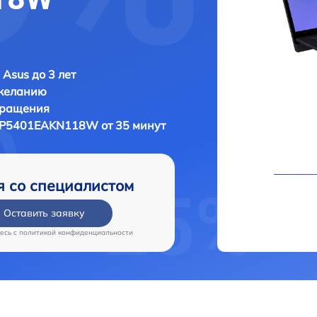
 Asus до 3 лет
 желанию
бращения
 UP5401EAKN118W от 35 минут
я со специалистом
Оставить заявку
есь c
политикой конфиденциальности