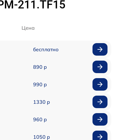
PM-211.TF15
Цена
бесплатно
890 р
990 р
1330 р
960 р
1050 р