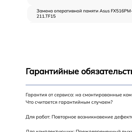
Замена оперативной памяти Asus FX516PM
211.TF15
Замена процессора Asus FX516PM-211.TF1
Замена системы охлаждения Asus FX516PM
211.TF15
Замена термопасты Asus FX516PM-211.TF1
Гарантийные обязательст
Замена северного моста Asus FX516PM-
211.TF15
Гарантия от сервиса: на смонтированные ко
Замена экрана Asus FX516PM-211.TF15
Что считается гарантийным случаем?
Замена USB порта Asus FX516PM-211.TF15
Для работ: Повторное возникновение дефект
Восстановление данных Asus FX516PM-
Для комплектующих: Преждевременный выход 
211.TF15