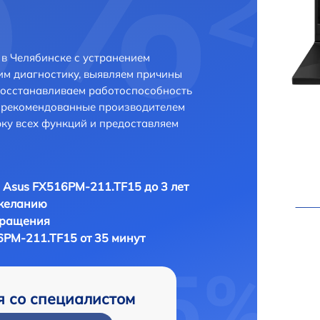
в Челябинске с устранением
м диагностику, выявляем причины
восстанавливаем работоспособность
и рекомендованные производителем
рку всех функций и предоставляем
 Asus FX516PM-211.TF15 до 3 лет
 желанию
бращения
6PM-211.TF15 от 35 минут
я со специалистом