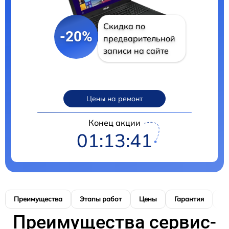
Скидка по
-20%
предварительной
записи на сайте
Цены на ремонт
Конец акции
01:13:40
Преимущества
Этапы работ
Цены
Гарантия
М
Преимущества сервис-