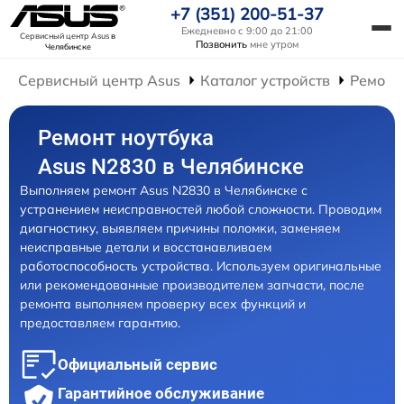
+7 (351) 200-51-37
Ежедневно с 9:00 до 21:00
Сервисный центр Asus
в
Позвонить
мне утром
Челябинске
Сервисный центр Asus
Каталог устройств
Ремонт
Ремонт ноутбука
Asus N2830 в Челябинске
Выполняем ремонт Asus N2830 в Челябинске с
устранением неисправностей любой сложности. Проводим
диагностику, выявляем причины поломки, заменяем
неисправные детали и восстанавливаем
работоспособность устройства. Используем оригинальные
или рекомендованные производителем запчасти, после
ремонта выполняем проверку всех функций и
предоставляем гарантию.
Официальный сервис
Гарантийное обслуживание