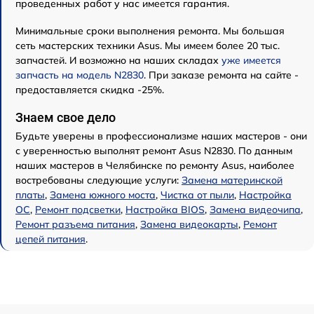
проведенных работ у нас имеется гарантия.
Минимальные сроки выполнения ремонта. Мы большая
сеть мастерских техники Asus. Мы имеем более 20 тыс.
запчастей. И возможно на наших складах
уже имеется
запчасть на модель N2830
. При заказе ремонта на сайте -
предоставляется скидка -25%.
Знаем свое дело
Будьте уверены в профессионализме наших мастеров - они
с уверенностью выполнят ремонт Asus N2830. По данным
наших мастеров в Челябинске по ремонту Asus, наиболее
востребованы следующие услуги:
Замена материнской
платы
,
Замена южного моста
,
Чистка от пыли
,
Настройка
ОС
,
Ремонт подсветки
,
Настройка BIOS
,
Замена видеочипа
,
Ремонт разъема питания
,
Замена видеокарты
,
Ремонт
цепей питания
.