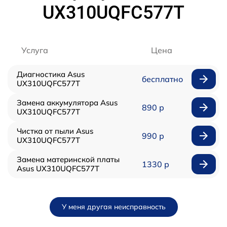
UX310UQFC577T
Услуга
Цена
Диагностика Asus
бесплатно
UX310UQFC577T
Замена аккумулятора Asus
890 р
UX310UQFC577T
Чистка от пыли Asus
990 р
UX310UQFC577T
Замена материнской платы
1330 р
Asus UX310UQFC577T
У меня другая неисправность