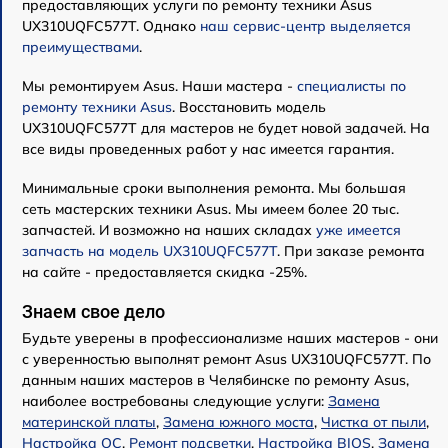
предоставляющих услуги по ремонту техники Asus
UX310UQFC577T. Однако
наш сервис-центр выделяется
преимуществами
.
Мы ремонтируем Asus. Наши мастера -
специалисты по
ремонту техники Asus
. Восстановить модель
UX310UQFC577T для мастеров не будет новой задачей. На
все виды проведенных работ у нас имеется гарантия.
Минимальные сроки выполнения ремонта. Мы большая
сеть мастерских техники Asus. Мы имеем более 20 тыс.
запчастей. И возможно на наших складах
уже имеется
запчасть на модель UX310UQFC577T
. При заказе ремонта
на сайте - предоставляется скидка -25%.
Знаем свое дело
Будьте уверены в профессионализме наших мастеров - они
с уверенностью выполнят ремонт Asus UX310UQFC577T. По
данным наших мастеров в Челябинске по ремонту Asus,
наиболее востребованы следующие услуги:
Замена
материнской платы
,
Замена южного моста
,
Чистка от пыли
,
Настройка ОС
,
Ремонт подсветки
,
Настройка BIOS
,
Замена