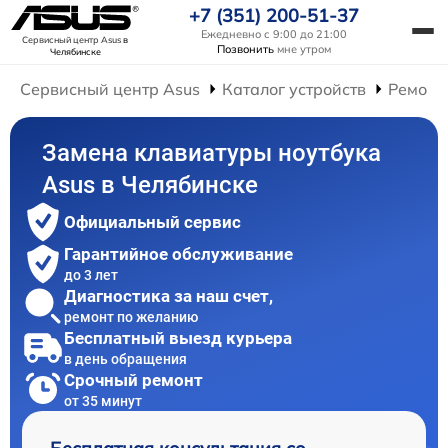
+7 (351) 200-51-37
Ежедневно с 9:00 до 21:00
Сервисный центр Asus
в
Позвонить
мне утром
Челябинске
Сервисный центр Asus
Каталог устройств
Ремонт
Замена клавиатуры ноутбука
Asus в Челябинске
Официальный сервис
Гарантийное обслуживание
до 3 лет
Диагностика за наш счет,
ремонт по желанию
Бесплатный выезд курьера
в день обращения
Срочный ремонт
от 35 минут