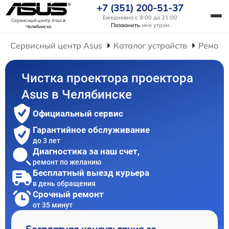
+7 (351) 200-51-37
Ежедневно с 9:00 до 21:00
Сервисный центр Asus
в
Позвонить
мне утром
Челябинске
Сервисный центр Asus
Каталог устройств
Ремонт
Чистка проектора проектора
Asus в Челябинске
Официальный сервис
Гарантийное обслуживание
до 3 лет
Диагностика за наш счет,
ремонт по желанию
Бесплатный выезд курьера
в день обращения
Срочный ремонт
от 35 минут