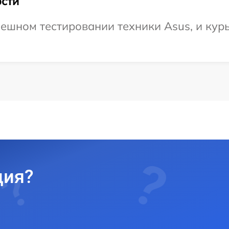
сти
ешном тестировании техники Asus, и курь
ция?